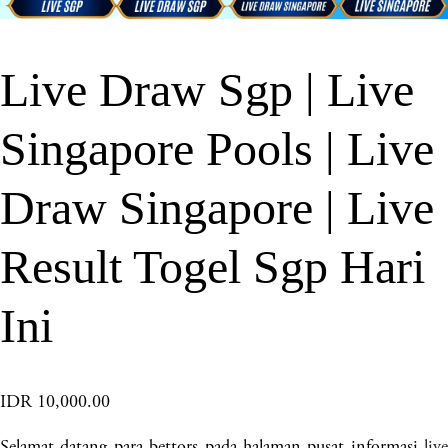
Live Draw Sgp | Live
Singapore Pools | Live
Draw Singapore | Live
Result Togel Sgp Hari
Ini
IDR 10,000.00
Selamat datang para bettors pada halaman pusat informasi
live