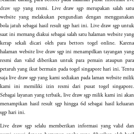
draw sgp
yang resmi. Live draw sgp merupakan salah sat
website yang melakukan pengundian dengan menggunakan
bola jatuh sebagai hasil result sgp hari ini. Live draw sgp untuk
saat ini memang diakui sebagai salah satu halaman website yang
kerap sekali dicari oleh para bettors togel online. Karena
halaman website live draw sgp ini menampilkan tayangan yang
resmi dan valid diberikan untuk para pemain ataupun para
petaruh yang ikut bermain pada togel singapore hari ini. Tentu
saja live draw sgp yang kami sediakan pada laman website milik
kami ini memiliki izin resmi dari pusat togel singapore.
Sebagai layanan yang terbaik, live draw sgp milik kami ini akan
menampikan hasil result sgp hingga 6d sebagai hasil keluaran
sgp hari ini.
Live draw sgp selalu memberikan informasi yang valid dan