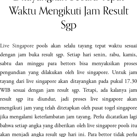
Waktu Mengikuti Jam Result
Sgp
Live Singapore
pools akan selalu tayang tepat waktu sesuai
dengan jam buka result sgp. Setiap hari senin, rabu, kamis,
sabtu dan minggu para bettors bisa menyaksikan proses
pengundian yang dilakukan oleh live singapore. Untuk jam
tayang dari live singapore akan ditayangkan pada pukul 17.30
WIB sesuai dengan jam result sgp. Tetapi, ada kalanya jam
result sgp itu diundur, jadi proses live singapore akan
mengikuti jam yang telah ditetapkan oleh pusat togel singapore
jika mengalami keterlambatan jam tayang. Perlu dicatatkan lagi
bahwa setiap angka yang diberikan oleh live singapore pools itu
akan menjadi angka result sgp hari ini. Para bettor tidak perlu