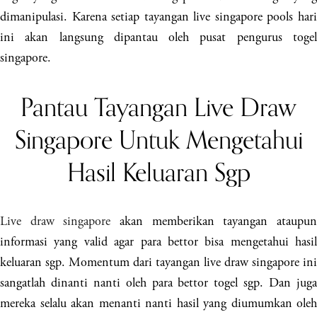
dimanipulasi. Karena setiap tayangan live singapore pools hari
ini akan langsung dipantau oleh pusat pengurus togel
singapore.
Pantau Tayangan Live Draw
Singapore Untuk Mengetahui
Hasil Keluaran Sgp
Live draw singapore
akan memberikan tayangan ataupu
informasi yang valid agar para bettor bisa mengetahui hasil
keluaran sgp. Momentum dari tayangan live draw singapore ini
sangatlah dinanti nanti oleh para bettor togel sgp. Dan juga
mereka selalu akan menanti nanti hasil yang diumumkan oleh