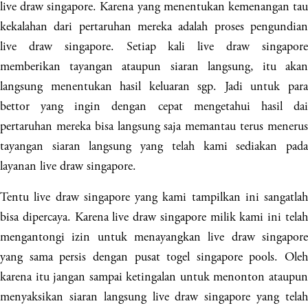
live draw singapore. Karena yang menentukan kemenangan tau
kekalahan dari pertaruhan mereka adalah proses pengundian
live draw singapore. Setiap kali live draw singapore
memberikan tayangan ataupun siaran langsung, itu akan
langsung menentukan hasil keluaran sgp. Jadi untuk para
bettor yang ingin dengan cepat mengetahui hasil dai
pertaruhan mereka bisa langsung saja memantau terus menerus
tayangan siaran langsung yang telah kami sediakan pada
layanan live draw singapore.
Tentu live draw singapore yang kami tampilkan ini sangatlah
bisa dipercaya. Karena live draw singapore milik kami ini telah
mengantongi izin untuk menayangkan live draw singapore
yang sama persis dengan pusat togel singapore pools. Oleh
karena itu jangan sampai ketingalan untuk menonton ataupun
menyaksikan siaran langsung live draw singapore yang telah